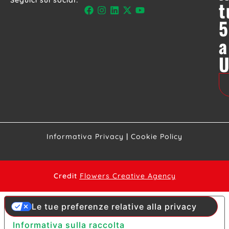
Seguici sui social:
t
5
a
Informativa Privacy
|
Cookie Policy
Credit
Flowers Creative Agency
Le tue preferenze relative alla privacy
Informativa sulla raccolta