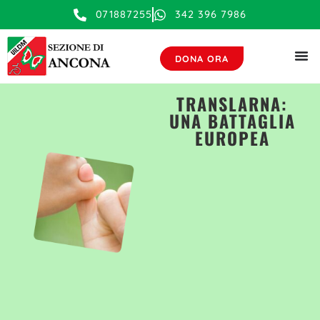
contenuto
071887255
342 396 7986
DONA ORA
TRANSLARNA:
UNA BATTAGLIA
EUROPEA