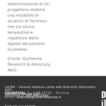
determinazione di co-
progettare insieme
una modalità di
accesso al farmaco
che sia sicura,
tempestiva e
rispettosa della
dignità dei pazienti
Duchenne.
(Fonte: Duchenne
Research & Advocacy
Aps)
UILDM - Unione Italiana Lotta alla Distrofia Muscolare
ODV
D
CONTATTACI
Via Bufalini, 3 - CAP 60126 - Ancona
Telefono:
071887255
WhatsApp:
342 396 7986
Email:
uildman@uildmancona.it
i