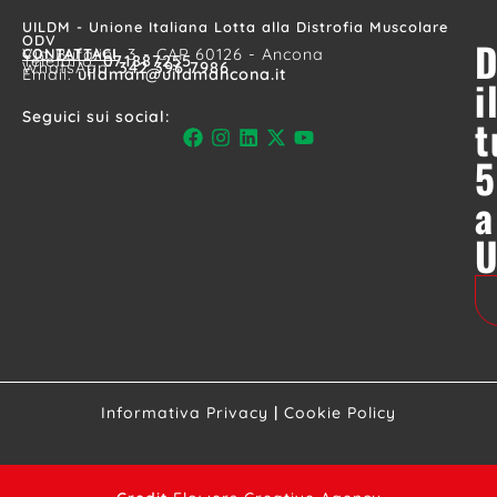
UILDM - Unione Italiana Lotta alla Distrofia Muscolare
ODV
D
CONTATTACI
Via Bufalini, 3 - CAP 60126 - Ancona
Telefono:
071887255
WhatsApp:
342 396 7986
Email:
uildman@uildmancona.it
i
Seguici sui social:
t
5
a
Informativa Privacy
|
Cookie Policy