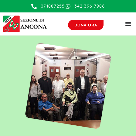
contenuto
071887255
342 396 7986
DONA ORA