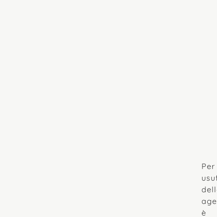
Per
usu
del
age
è