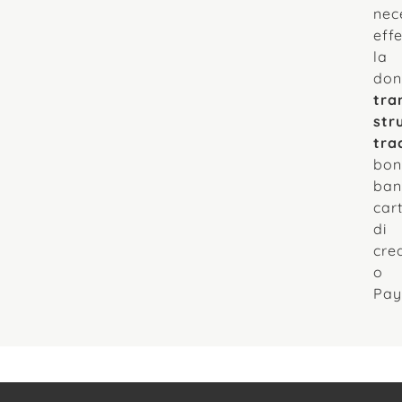
nec
eff
la
don
tra
str
trac
bon
ban
car
di
cre
o
Pay