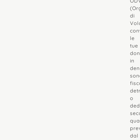
OD
(Or
di
Vol
con
le
tue
don
in
den
son
fis
detr
o
dedu
sec
qua
pre
dal