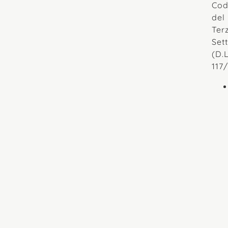
Cod
del
Ter
Set
(D.
117/