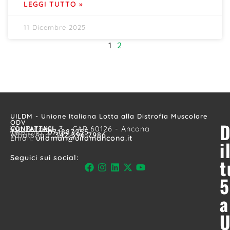
LEGGI TUTTO »
11 Dicembre 2025
1
2
UILDM - Unione Italiana Lotta alla Distrofia Muscolare
ODV
D
CONTATTACI
Via Bufalini, 3 - CAP 60126 - Ancona
Telefono:
071887255
WhatsApp:
342 396 7986
Email:
uildman@uildmancona.it
i
Seguici sui social:
t
5
a