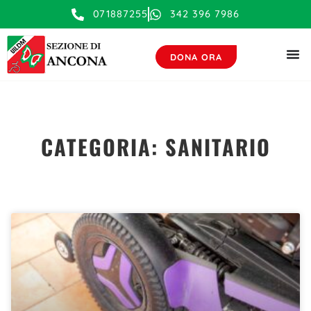
contenuto
071887255
342 396 7986
DONA ORA
CATEGORIA: SANITARIO