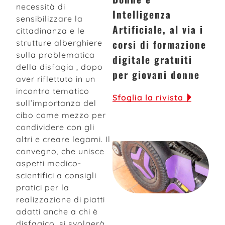
necessità di
Intelligenza
sensibilizzare la
Artificiale, al via i
cittadinanza e le
corsi di formazione
strutture alberghiere
sulla problematica
digitale gratuiti
della disfagia , dopo
per giovani donne
aver riflettuto in un
incontro tematico
Sfoglia la rivista
sull’importanza del
cibo come mezzo per
condividere con gli
altri e creare legami. Il
convegno, che unisce
aspetti medico-
scientifici a consigli
pratici per la
realizzazione di piatti
adatti anche a chi è
disfagico, si svolgerà